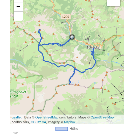
−
Leaflet
| Data ©
OpenStreetMap
contributors, Maps ©
OpenStreetMap
contributors,
CC-BY-SA
, Imagery ©
Mapbox