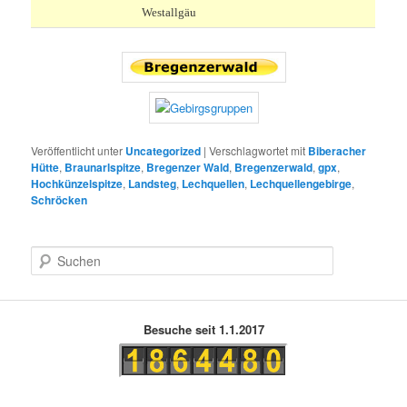
Westallgäu
Veröffentlicht unter
Uncategorized
|
Verschlagwortet mit
Biberacher
Hütte
,
Braunarlspitze
,
Bregenzer Wald
,
Bregenzerwald
,
gpx
,
Hochkünzelspitze
,
Landsteg
,
Lechquellen
,
Lechquellengebirge
,
Schröcken
S
u
c
h
e
Besuche seit 1.1.2017
n