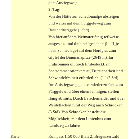
dem Anstiegsweg.
2. Tag:
Von der Hütte zur Schadonaalpe absteigen
und weiter auf dem Fürggeleweg zum
Braunarlfürggele (1 Std).
Von hier auf dem Weimarer Steig teilweise
ausgesetzt und drahtseilgesichert (I – II, je
nach Schneelage) auf dem Nordgrat zum
Gipfel der Braunarlspitze (2649 m). Im
Frühsommer oft noch firnbedeckt, im
Spätsommer öfter vereist, Trittsicherheit und
Schwindelfreiheit erforderlich. (1 1/2 Std)
Am Aufstiegsweg geht es wieder zurück zum
Fürggele und über einen lehmigen, steilen
Hang abwärts. Durch Latschenfelder und über
Weideflächen führt der Weg nach Schröcken
(3 Std). Von Schröcken besteht die
Möglichkeit, mit dem Linienbus zum
Landsteg zu fahren.
Karte:
Kompass 1:50 000 Blatt 2: Bregenzerwald