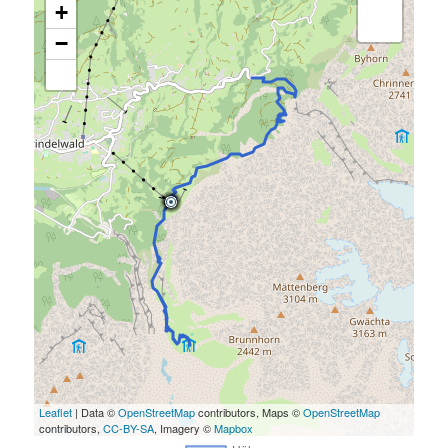
+
−
Leaflet
| Data ©
OpenStreetMap
contributors, Maps ©
OpenStreetMap
contributors,
CC-BY-SA
, Imagery ©
Mapbox