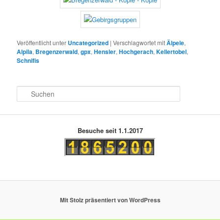
Veröffentlicht unter
Uncategorized
|
Verschlagwortet mit
Älpele
,
Alpila
,
Bregenzerwald
,
gpx
,
Hensler
,
Hochgerach
,
Kellertobel
,
Schnifis
S
u
c
h
e
Besuche seit 1.1.2017
n
Mit Stolz präsentiert von WordPress