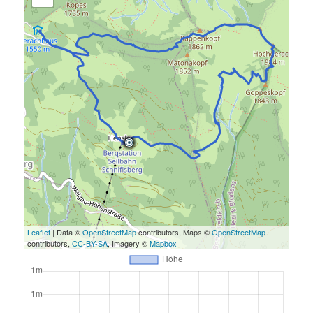
Leaflet
| Data ©
OpenStreetMap
contributors, Maps ©
OpenStreetMap
contributors,
CC-BY-SA
, Imagery ©
Mapbox