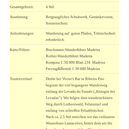
Gesamtgehzeit:
4 Std.
Ausrüstung:
Bergtaugliches Schuhwerk, Getränkevorrat,
Sonnenschutz
Anforderungen:
Wanderung auf guten Pfaden, Trittsicherheit
erforderlich.
Karte/Führer:
Bruckmann-Wanderführer Madeira
Rother-Wanderführer Madeira
Kompass 1:50.000 Blatt 234 Madeira
Freytag&Berndt 1:30.000 Madeira
Tourenverlauf:
Direkt bei Victor’s Bar in Ribeiro Frio
beginnt der viel begangene Wanderweg
entlang der Levada do Furado („Königin der
Levadas“). Wir folgen dem wunderschönen
Weg durch Lorbeerwald, Felstunnel und
entlang von schroffen Felsabbrüchen.
Nach ca. 2,5 Std erreichen wir das verlassene
Wasserhaus Lamaceiros, hinter dem wir die