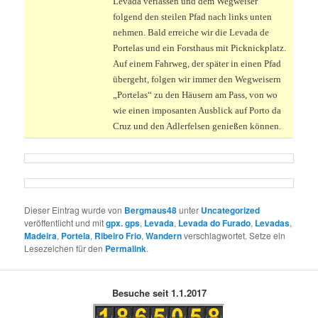
Levada verlassen und dem Wegweiser
folgend den steilen Pfad nach links unten
nehmen. Bald erreiche wir die Levada de
Portelas und ein Forsthaus mit Picknickplatz.
Auf einem Fahrweg, der später in einen Pfad
übergeht, folgen wir immer den Wegweisern
„Portelas“ zu den Häusern am Pass, von wo
wie einen imposanten Ausblick auf Porto da
Cruz und den Adlerfelsen genießen können.
Dieser Eintrag wurde von
Bergmaus48
unter
Uncategorized
veröffentlicht und mit
gpx. gps
,
Levada
,
Levada do Furado
,
Levadas
,
Madeira
,
Portela
,
Ribeiro Frio
,
Wandern
verschlagwortet. Setze ein
Lesezeichen für den
Permalink
.
Besuche seit 1.1.2017