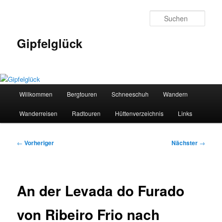
Zum
primären
Such
Inhalt
springen
Gipfelglück
Hauptmenü
Willkommen
Bergtouren
Schneeschuh
Wandern
Wanderreisen
Radtouren
Hüttenverzeichnis
Links
Beitragsnavigation
←
Vorheriger
Nächster
→
An der Levada do Furado
von Ribeiro Frio nach