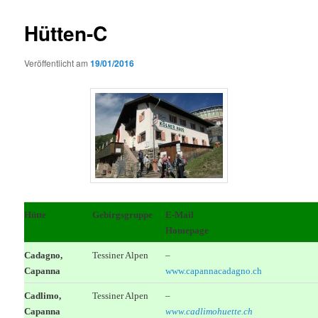
Hütten-C
Veröffentlicht am
19/01/2016
Hütte
Gebirgsgruppe
E-Mail
Homepage
Cadagno,
Tessiner Alpen
–
Capanna
www.capannacadagno.ch
Cadlimo,
Tessiner Alpen
–
Capanna
www.cadlimohuette.ch