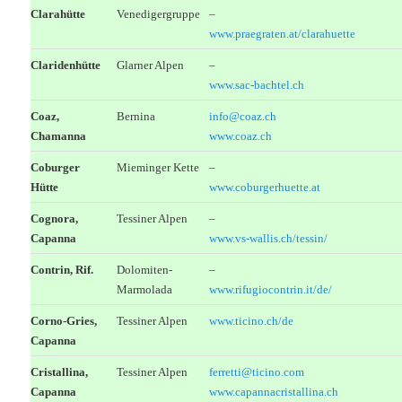
Clarahütte
Venedigergruppe
–
www.praegraten.at/clarahuette
Claridenhütte
Glarner Alpen
–
www.sac-bachtel.ch
Coaz,
Bernina
info@coaz.ch
Chamanna
www.coaz.ch
Coburger
Mieminger Kette
–
Hütte
www.coburgerhuette.at
Cognora,
Tessiner Alpen
–
Capanna
www.vs-wallis.ch/tessin/
Contrin, Rif.
Dolomiten-
–
Marmolada
www.rifugiocontrin.it/de/
Corno-Gries,
Tessiner Alpen
www.ticino.ch/de
Capanna
Cristallina,
Tessiner Alpen
ferretti@ticino.com
Capanna
www.capannacristallina.ch