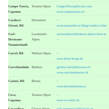
Campo Tencia,
Tessiner Alpen
CampoTencia@ticino.com
Capanna
www.campotencia.ch
Carducci
Dolomiten
–
Giosuè, Rif.
www.enrosadira.it/rifugi/carducci.htm
Carl-
Lavanttaler
weitwanderer@sektion.alpenverein.at
Hermann-
Alpen
–
Notunterkunft
Carrel, Rif.
Walliser Alpen
–
www.deine-berge.de
Carschinahütte
Rätikon
guidon.laret@bluewin.ch
www.carschinahuette.ch
Casinei, Rif.
Brenta
–
www.dolomitibrenta.it
Cava,
Tessiner Alpen
–
Capanna
www.vs-wallis.ch
Cavardiras,
Glarner Alpen
ueli.wiesmann@bluewin.ch