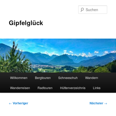
Zum
primären
Such
Inhalt
springen
Gipfelglück
Hauptmenü
Willkommen
Bergtouren
Schneeschuh
Wandern
Wanderreisen
Radtouren
Hüttenverzeichnis
Links
Beitragsnavigation
←
Vorheriger
Nächster
→