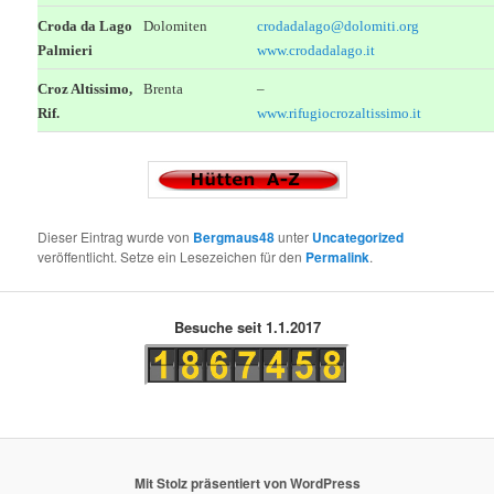
Croda da Lago
Dolomiten
crodadalago@dolomiti.org
Palmieri
www.crodadalago.it
Croz Altissimo,
Brenta
–
Rif.
www.rifugiocrozaltissimo.it
Dieser Eintrag wurde von
Bergmaus48
unter
Uncategorized
veröffentlicht. Setze ein Lesezeichen für den
Permalink
.
Besuche seit 1.1.2017
Mit Stolz präsentiert von WordPress