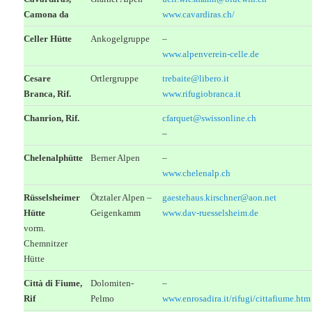
Camona da
www.cavardiras.ch/
Celler Hütte
Ankogelgruppe
–
www.alpenverein-celle.de
Cesare
Ortlergruppe
trebaite@libero.it
Branca, Rif.
www.rifugiobranca.it
Chanrion, Rif.
cfarquet@swissonline.ch
–
Chelenalphütte
Berner Alpen
–
www.chelenalp.ch
Rüsselsheimer
Ötztaler Alpen –
gaestehaus.kirschner@aon.net
Hütte
Geigenkamm
www.dav-ruesselsheim.de
vorm.
Chemnitzer
Hütte
Città di Fiume,
Dolomiten-
–
Rif
Pelmo
www.enrosadira.it/rifugi/cittafiume.htm