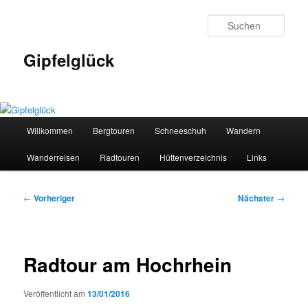
Zum
primären
Such
Inhalt
springen
Gipfelglück
Hauptmenü
Willkommen
Bergtouren
Schneeschuh
Wandern
Wanderreisen
Radtouren
Hüttenverzeichnis
Links
Beitragsnavigation
←
Vorheriger
Nächster
→
Radtour am Hochrhein
Veröffentlicht am
13/01/2016